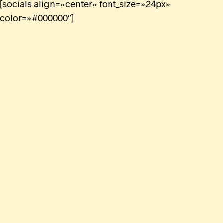
[socials align=»center» font_size=»24px»
color=»#000000″]