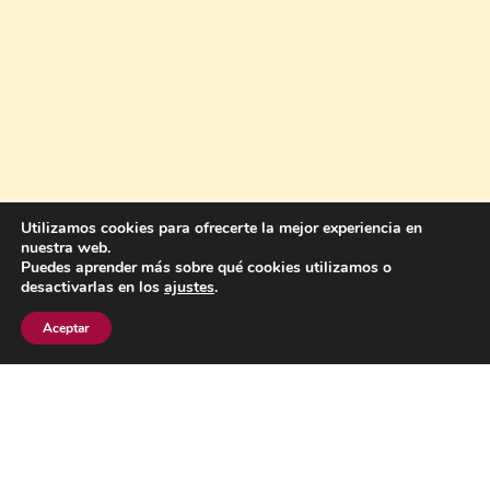
Utilizamos cookies para ofrecerte la mejor experiencia en
nuestra web.
Puedes aprender más sobre qué cookies utilizamos o
desactivarlas en los
ajustes
.
Aceptar
En là Artesanía
C/Huertas nº23
Monforte de Lemos