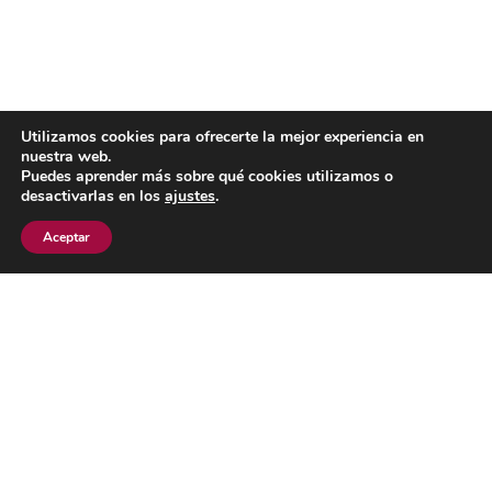
Utilizamos cookies para ofrecerte la mejor experiencia en
nuestra web.
En là Artesanía
Puedes aprender más sobre qué cookies utilizamos o
C/Huertas nº23
desactivarlas en los
ajustes
.
Monforte de Lemos
Aceptar
27400 Lugo
Tef.: 627134951
AVISO LEGAL
POLÍTICA DE COOKIES
POLÍTICA DE PRIVACIDAD