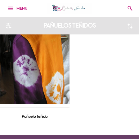
MENU
PAÑUELOS TEÑIDOS
Pañuelo teñido